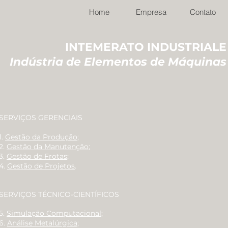
Home
Empresa
Contato
INTEMERATO INDUSTRIALE
Indústria de Elementos de Máquinas
SERVIÇOS GERENCIAIS
1.
Gestão da Produção
;
2.
Gestão da Manutenção
;
3.
Gestão de Frotas
;
4.
Gestão de Projetos
.
SERVIÇOS TÉCNICO-CIENTÍFICOS
5.
Simulação Computacional
;
6.
Análise Metalúrgica
;