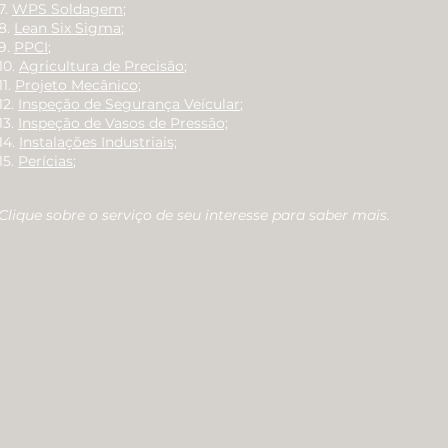
7.
WPS Soldagem
;
8.
Lean Six Sigma
;
9.
PPCI
;
10.
Agricultura de Precisão
;
11.
Projeto Mecânico;
12.
Inspeção de Segurança Veícular
;
13.
Inspeção de Vasos de Pressão;
14.
Instalações Industriais;
15.
Perícias
;
Clique sobre o serviço de seu interesse para saber mais.