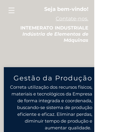
Seja bem-vindo!
Contate-nos.
INTEMERATO INDUSTRIALE
Indústria de Elementos de
Máquinas
Gestão da Produção
Correta utilização dos recursos físicos,
materiais e tecnológicos da Empresa
de forma integrada e coordenada,
buscando-se sistema de produção
eficiente e eficaz. Eliminar perdas,
diminuir tempo de produção e
aumentar qualidade.