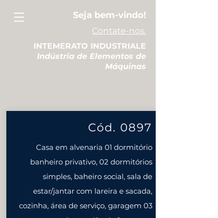
Seja bem-vindo!
Contate-nos.
INTEMERATO INDUSTRIALE
Indústria de Elementos de
Máquinas
Cód. 0897
Casa em alvenaria 01 dormitório
banheiro privativo, 02 dormitórios
simples, baheiro social, sala de
estar/jantar com lareira e sacada,
cozinha, área de serviço, garagem 03