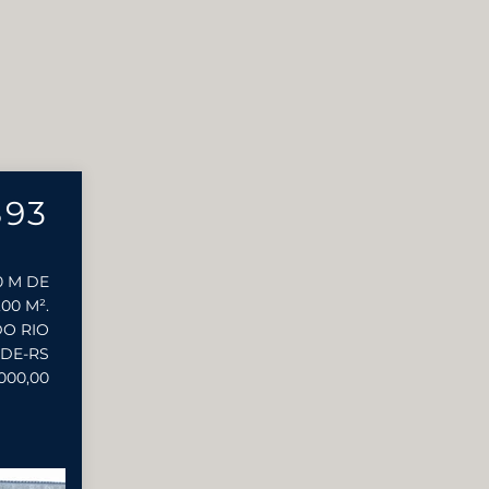
893
0 M DE
00 M².
DO RIO
DE-RS
000,00