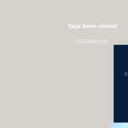
Seja bem-vindo!
Contate-nos.
C