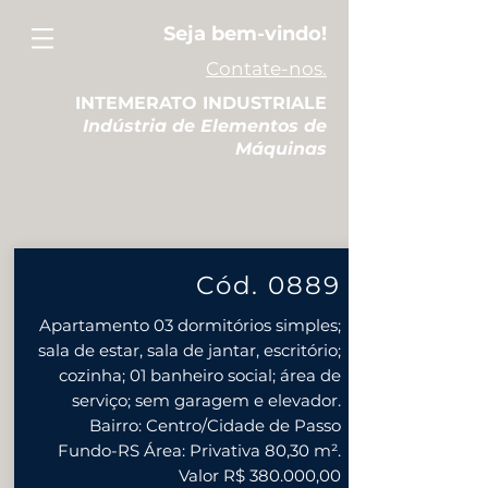
Seja bem-vindo!
Contate-nos.
INTEMERATO INDUSTRIALE
Indústria de Elementos de
Máquinas
Cód. 0889
Apartamento 03 dormitórios simples;
sala de estar, sala de jantar, escritório;
cozinha; 01 banheiro social; área de
serviço; sem garagem e elevador.
Bairro: Centro/Cidade de Passo
Fundo-RS Área: Privativa 80,30 m².
Valor R$ 380.000,00