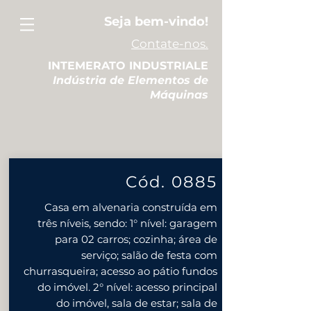
Seja bem-vindo!
Contate-nos.
INTEMERATO INDUSTRIALE
Indústria de Elementos de
Máquinas
Cód. 0885
Casa em alvenaria construída em
três níveis, sendo: 1° nível: garagem
para 02 carros; cozinha; área de
serviço; salão de festa com
churrasqueira; acesso ao pátio fundos
do imóvel. 2° nível: acesso principal
do imóvel, sala de estar; sala de