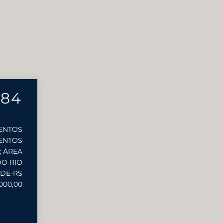
884
MENTOS
ENTOS
; ÁREA
DO RIO
DE-RS
000,00