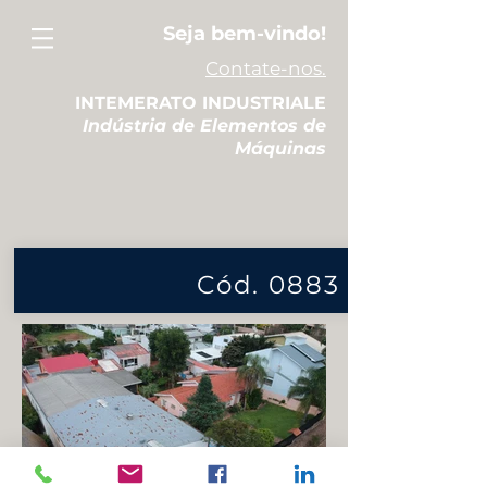
Seja bem-vindo!
Contate-nos.
INTEMERATO INDUSTRIALE
Indústria de Elementos de
Máquinas
Cód. 0883