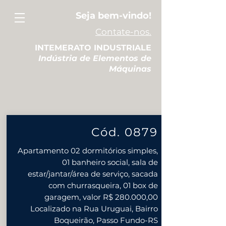
Seja bem-vindo!
Contate-nos.
INTEMERATO INDUSTRIALE
Indústria de Elementos de
Máquinas
Cód. 0879
Apartamento 02 dormitórios simples,
01 banheiro social, sala de
estar/jantar/área de serviço, sacada
com churrasqueira, 01 box de
garagem, valor R$ 280.000,00
Localizado na Rua Uruguai, Bairro
Boqueirão, Passo Fundo-RS